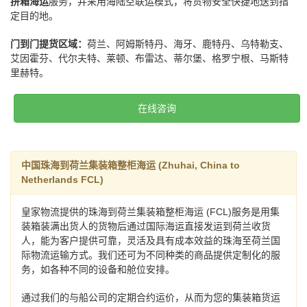
拼箱海运
服务，并采用海陆空联运模式，将货物安全快捷地送到指
定目的地。
门到门提货区域：
荷兰、阿姆斯特丹、海牙、鹿特丹、乌特勒支、
艾因霍芬、代尔夫特、莱顿、布雷达、蒂尔堡、格罗宁根、马斯特
里赫特。
在线咨询
中国珠海到荷兰集装箱整柜海运 (Zhuhai, China to
Netherlands FCL)
皇家物流提供的珠海到荷兰集装箱整柜海运 (FCL)服务是用集
装箱装满出货人的货物后通过国际海运直接发运到荷兰收货
人，能为客户提供可靠，灵活及具有成本效益的珠海至荷兰国
际物流运输方式。我们还可为不同种类的商品提供定制化的服
务，如各种不同的设备和舱位安排。
通过我们的与船公司的定期合约运价，从而为您的集装箱货运