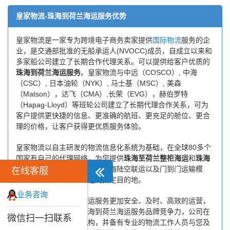
皇家物流-珠海到荷兰海运服务优势
皇家物流是一家专为跨境电子商务卖家提供
国际物流
服务的企
业，是交通部批准的无船承运人(NVOCC)成员，自成立以来和
多家船公司建立了长期合作代理关系。可以提供给客户优质的
珠海到荷兰海运服务
。皇家物流与中远（COSCO）, 中海
（CSC）, 日本油轮（NYK）, 马士基（MSC）, 美森
（Matson），达飞（CMA）,长荣（EVG），赫伯罗特
（Hapag-Lloyd）等班轮公司建立了长期代理合作关系，可为
客户提供更快捷的信息、更准确的航班、更充足的舱位、更合
理的价格，让客户获得更优质服务体验。
皇家物流以自主研发的物流信息化系统为基础，在全球80多个
国家有自己的代理网络，为您提供
珠海至荷兰整柜海运
和
珠海
至荷兰拼箱海运服务
，并采用海陆空联运以及门到门运输模
在线客服
式，将货物安全快捷地送到指定目的地。
业务咨询
为了保证珠海到荷兰海运服务更加安全、及时、高效的运营，
进一步提高皇家物流珠海到荷兰海运服务品牌竞争力，公司在
微信扫一扫联系
珠海专门设立了办事机构，并备有专业的物流工作人员与您及