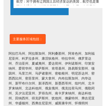
航空：对于拥有辽阔国土且经济发达的美国，航空也是重
要的交通方式。以运货量而言，在同一年里，全世界前
30个最繁忙的货运机场就有12个在美国，包括了排名第
一的孟菲斯国际机场（MEM）。此外，芝加哥、旧金山
（圣弗朗西斯科）、西雅图、休斯敦、迈阿密、华盛顿等
也为重要的航空港。
主要服务区域包括：
阿拉巴马州、阿拉斯加州、阿利桑那州、阿肯色州、加利福
尼亚州、科罗拉多州、康涅狄格州、特拉华州、佛罗里达
州、乔治亚州、夏威夷州、爱达荷州、伊利诺斯州、印第安
纳州、爱荷华州、堪萨斯州、肯塔基州、路易斯安那州、缅
因州、马里兰州、马萨诸塞州、密歇根州、明尼苏达州、密
西西比州、密苏里州、蒙大拿州、内布拉斯加州、内华达
州、新罕布什尔州、新泽西州、新墨西哥州、纽约州、北卡
罗来纳州、北达科他州、俄亥俄州、俄克拉荷马州、俄勒冈
州、宾夕法尼亚州、罗得岛州、南卡罗来纳州、南达科他
州、田纳西州、得克萨斯州、犹他州、佛蒙特州、弗吉尼亚
州、华盛顿州、西弗吉尼亚州、威斯康辛州、怀俄明州