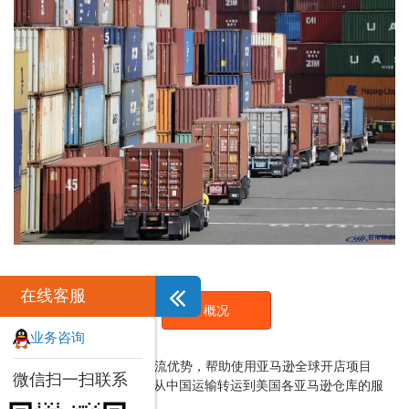
在线客服
亚马逊FBA头程配送运输
概况
业务咨询
我司利用自身的网络和物流优势，帮助使用亚马逊全球开店项目
微信扫一扫联系
FBA服务的卖家，将货物从中国运输转运到美国各亚马逊仓库的服
务。