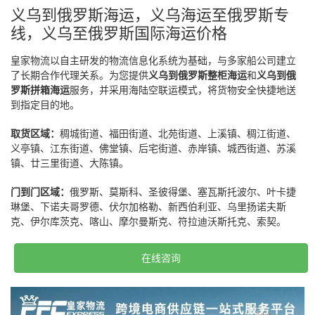
义乌到俄罗斯海运，义乌海运至俄罗斯专
线，义乌至俄罗斯国际海运价格
皇家物流以自主研发的物流信息化系统为基础，与多家船公司建立
了长期合作代理关系。为您提供
义乌到俄罗斯整柜海运
和
义乌到俄
罗斯拼箱海运
服务，并采用海陆空联运模式，将货物安全快捷地送
到指定目的地。
取货区域：
稠城街道、福田街道、北苑街道、上溪镇、稠江街道、
义亭镇、江东街道、佛堂镇、后宅街道、赤岸镇、城西街道、苏溪
镇、廿三里街道、大陈镇。
门到门区域：
俄罗斯、莫斯科、圣彼得堡、塞瓦斯托波尔、叶卡捷
琳堡、下诺夫哥罗德、伏尔加格勒、新西伯利亚、乌里扬诺夫斯
克、伊尔库茨克、喀山、摩尔曼斯克、符拉迪沃斯托克、索契。
在线咨询