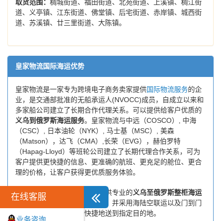
取货范围：
稠城街道、福田街道、北苑街道、上溪镇、稠江街
道、义亭镇、江东街道、佛堂镇、后宅街道、赤岸镇、城西街
道、苏溪镇、廿三里街道、大陈镇。
皇家物流国际海运优势
皇家物流是一家专为跨境电子商务卖家提供
国际物流服务
的企
业，是交通部批准的无船承运人(NVOCC)成员，自成立以来和
多家船公司建立了长期合作代理关系。可以提供给客户优质的
义乌到俄罗斯海运服务
。皇家物流与中远（COSCO）, 中海
（CSC）, 日本油轮（NYK）, 马士基（MSC）, 美森
（Matson），达飞（CMA）,长荣（EVG），赫伯罗特
（Hapag-Lloyd）等班轮公司建立了长期代理合作关系，可为
客户提供更快捷的信息、更准确的航班、更充足的舱位、更合
理的价格，让客户获得更优质服务体验。
皇家国际物流致力于为客户提供专业的
义乌至俄罗斯整柜海运
在线客服
和
义乌至俄罗斯拼箱海运服务
，并采用海陆空联运以及门到门
运输模式，将货物安全快捷地送到指定目的地。
业务咨询