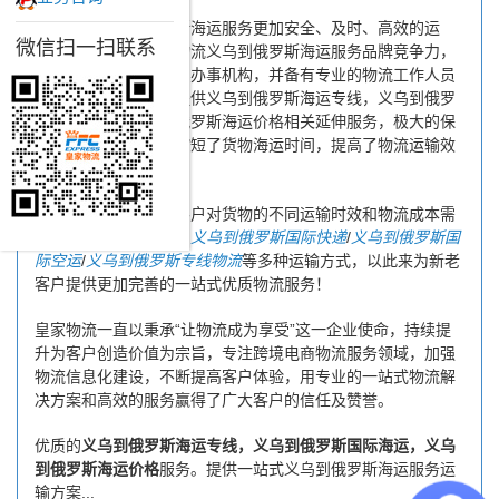
为了保证义乌到俄罗斯海运服务更加安全、及时、高效的运
微信扫一扫联系
营，进一步提高皇家物流义乌到俄罗斯海运服务品牌竞争力，
公司在义乌专门设立了办事机构，并备有专业的物流工作人员
与您及时沟通，为您提供义乌到俄罗斯海运专线，义乌到俄罗
斯国际海运，义乌到俄罗斯海运价格相关延伸服务，极大的保
障了货物的时效性，缩短了货物海运时间，提高了物流运输效
率。
同时，为了方便广大客户对货物的不同运输时效和物流成本需
求，皇家物流特还推出
义乌到俄罗斯国际快递
/
义乌到俄罗斯国
际空运
/
义乌到俄罗斯专线物流
等多种运输方式，以此来为新老
客户提供更加完善的一站式优质物流服务！
皇家物流一直以秉承“让物流成为享受”这一企业使命，持续提
升为客户创造价值为宗旨，专注跨境电商物流服务领域，加强
物流信息化建设，不断提高客户体验，用专业的一站式物流解
决方案和高效的服务赢得了广大客户的信任及赞誉。
优质的
义乌到俄罗斯海运专线，义乌到俄罗斯国际海运，义乌
到俄罗斯海运价格
服务。提供一站式义乌到俄罗斯海运服务运
输方案...