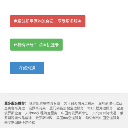
免费注册皇家物流会员，享受更多服务
已拥有账号？ 请直接登录
在线沟通
更多服务推荐：
俄罗斯跨境物流专线
义乌到美国海运费用
深圳到玻利维亚
圣克鲁斯海运
俄罗斯清关
厦门到新加坡空运服务
fba头程海运服务
空运
俄罗斯空运
天津fba头程海运服务
中国到俄罗斯小包
义乌到台湾快递
俄
罗斯跨境公路运输
俄罗斯邮政
美国fba空运服务
匈牙利到中国空运服务
俄罗斯国际快递价格