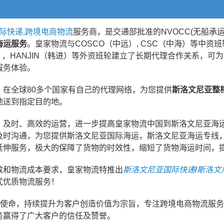
国际快递,跨境电商物流
服务商，是交通部批准的NVOCC(无船承
海运服务
。皇家物流与COSCO（中远）, CSC（中海）等中资班轮
（长荣），HANJIN（韩进）等外资班轮建立了长期代理合作关系
服务体验。
在全球80多个国家有自己的代理网络，为您提供
斯洛文尼亚整
地送到指定目的地。
、及时、高效的运营，进一步提高皇家物流中国到斯洛文尼亚海
及时沟通，为您提供斯洛文尼亚国际海运，斯洛文尼亚海运专线
延伸服务，极大的保障了货物的时效性，缩短了货物海运时间，
效和物流成本要求，皇家物流特推出
斯洛文尼亚国际快递
/
斯洛文
式优质物流服务！
业使命，持续提升为客户创造价值为宗旨，专注跨境电商物流服
务赢得了广大客户的信任及赞誉。