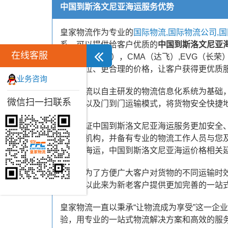
中国到斯洛文尼亚海运服务优势
皇家物流作为专业的
国际物流,国际物流公司,
系。可以提供给客户优质的
中国到斯洛文尼亚
在线客服
Matson（美森），CMA（达飞）,EVG
足的舱位、更合理的价格，让客户获得更优质
业务咨询
皇家物流以自主研发的物流信息化系统为基础，
微信扫一扫联系
空联运以及门到门运输模式，将货物安全快捷
为了保证中国到斯洛文尼亚海运服务更加安全
了办事机构，并备有专业的物流工作人员与您
亚国际海运，中国到斯洛文尼亚海运价格相关
同时，为了方便广大客户对货物的不同运输时
方式，以此来为新老客户提供更加完善的一站
皇家物流一直以秉承“让物流成为享受”这一企
验，用专业的一站式物流解决方案和高效的服