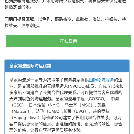
色列拼箱海运
服务，并采用海陆空联运模式，将货物安全快捷地送
到指定目的地。
门到门提货区域：
以色列、耶路撒冷、拿撒勒、海法、拉姆拉、特
拉维夫、贝尔谢巴。
在线咨询
皇家物流国际海运优势
皇家物流是一家专为跨境电子商务卖家提供
国际物流服务
的企
业，是交通部批准的无船承运人(NVOCC)成员，自成立以来和
多家船公司建立了长期合作代理关系。可以提供给客户优质的
天津到以色列海运服务
。皇家物流与中远（COSCO）, 中海
（CSC）, 日本油轮（NYK）, 马士基（MSC）, 美森
（Matson），达飞（CMA）,长荣（EVG），赫伯罗特
（Hapag-Lloyd）等班轮公司建立了长期代理合作关系，可为
客户提供更快捷的信息、更准确的航班、更充足的舱位、更合
理的价格，让客户获得更优质服务体验。