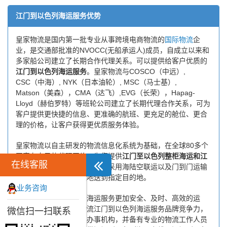
江门到以色列海运服务优势
皇家物流是国内第一批专业从事跨境电商物流的
国际物流
企
业，是交通部批准的NVOCC(无船承运人)成员，自成立以来和
多家船公司建立了长期合作代理关系。可以提供给客户优质的
江门到以色列海运服务
。皇家物流与COSCO（中远）,
CSC（中海）, NYK（日本油轮）, MSC（马士基）,
Matson（美森），CMA（达飞）,EVG（长荣），Hapag-
Lloyd（赫伯罗特）等班轮公司建立了长期代理合作关系，可为
客户提供更快捷的信息、更准确的航班、更充足的舱位、更合
理的价格，让客户获得更优质服务体验。
皇家物流以自主研发的物流信息化系统为基础，在全球80多个
国家有自己的代理网络，为您提供
江门至以色列整柜海运和江
在线客服
门至以色列拼箱海运服务
，并采用海陆空联运以及门到门运输
模式，将货物安全快捷地送到指定目的地。
业务咨询
为了保证江门到以色列海运服务更加安全、及时、高效的运
营，进一步提高皇家物流江门到以色列海运服务品牌竞争力，
微信扫一扫联系
公司在江门专门设立了办事机构，并备有专业的物流工作人员