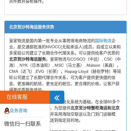
点件数并装柜操作。
北京到沙特海运服务优势
皇家物流是国内第一批专业从事跨境电商物流的
国际物流
企
业，是交通部批准的NVOCC(无船承运人)成员，自成立以来和
多家船公司建立了长期合作代理关系。可以提供给客户优质的
北京到沙特海运服务
。皇家物流与COSCO（中远）, CSC（中
海）, NYK（日本油轮）, MSC（马士基）, Matson（美森），
CMA（达飞）,EVG（长荣），Hapag-Lloyd（赫伯罗特）等班
轮公司建立了长期代理合作关系，可为客户提供更快捷的信
息、更准确的航班、更充足的舱位、更合理的价格，让客户获
得更优质服务体验。
在线客服
皇家物流以自主研发的物流信息化系统为基础，在全球80多个
国家有自己的代理网络，为您提供
北京至沙特整柜海运和北京
业务咨询
至沙特拼箱海运服务
，并采用海陆空联运以及门到门运输模
式，将货物安全快捷地送到指定目的地。
微信扫一扫联系