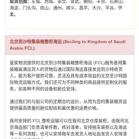
取货范围：
东城、西城、崇文、宣武、朝阳、丰台、石景山、
海淀、门头沟、房山、通州、顺义、昌平、大兴、平谷、怀
柔。
北京到沙特集装箱整柜海运 (BeiJing to Kingdom of Saudi
Arabia FCL)
皇家物流提供的北京到沙特集装箱整柜海运 (FCL)服务是用集
装箱装满出货人的货物后通过国际海运直接发运到沙特收货
人，能为客户提供可靠，灵活及具有成本效益的北京至沙特国
际物流运输方式。我们还可为不同种类的商品提供定制化的服
务，如各种不同的设备和舱位安排。
通过我们的与船公司的定期合约运价，从而为您的集装箱货运
提供最高质量的舱位配给和最优惠的运费价格。
我司安排的 FCL 整柜运输可以在我司北京仓库装柜，由我司北
京海运部门负责清单件数，核对清单，安排拖车装柜以及海运
等一系列流程，也可以安排拖车去发货人地址由发货人安排清