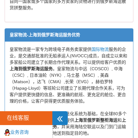
自同一国家或多个国家的多方卖家的货物进行到俄罗斯海运散
货拼整服务。
皇家物流-上海到俄罗斯海运服务优势
皇家物流是一家专为跨境电子商务卖家提供
国际物流
服务的企
业，是交通部批准的无船承运人(NVOCC)成员，自成立以来和
多家船公司建立了长期合作代理关系。可以提供给客户优质的
上海到俄罗斯海运服务
。皇家物流与中远（COSCO）, 中海
（CSC）, 日本油轮（NYK）, 马士基（MSC）, 美森
（Matson），达飞（CMA）,长荣（EVG），赫伯罗特
（Hapag-Lloyd）等班轮公司建立了长期代理合作关系，可为
客户提供更快捷的信息、更准确的航班、更充足的舱位、更合
理的价格，让客户获得更优质服务体验。
皇家物流以自主研发的物流信息化系统为基础，在全球80多个
在线客服
国家有自己的代理网络，为您提供
上海至俄罗斯整柜海运
和
上
海至俄罗斯拼箱海运服务
，并采用海陆空联运以及门到门运输
业务咨询
模式，将货物安全快捷地送到指定目的地。