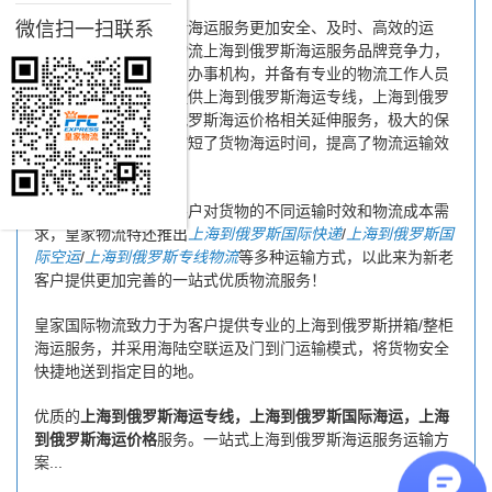
微信扫一扫联系
为了保证上海到俄罗斯海运服务更加安全、及时、高效的运
营，进一步提高皇家物流上海到俄罗斯海运服务品牌竞争力，
公司在上海专门设立了办事机构，并备有专业的物流工作人员
与您及时沟通，为您提供上海到俄罗斯海运专线，上海到俄罗
斯国际海运，上海到俄罗斯海运价格相关延伸服务，极大的保
障了货物的时效性，缩短了货物海运时间，提高了物流运输效
率。
同时，为了方便广大客户对货物的不同运输时效和物流成本需
求，皇家物流特还推出
上海到俄罗斯国际快递
/
上海到俄罗斯国
际空运
/
上海到俄罗斯专线物流
等多种运输方式，以此来为新老
客户提供更加完善的一站式优质物流服务！
皇家国际物流致力于为客户提供专业的上海到俄罗斯拼箱/整柜
海运服务，并采用海陆空联运及门到门运输模式，将货物安全
快捷地送到指定目的地。
优质的
上海到俄罗斯海运专线，上海到俄罗斯国际海运，上海
到俄罗斯海运价格
服务。一站式上海到俄罗斯海运服务运输方
案...