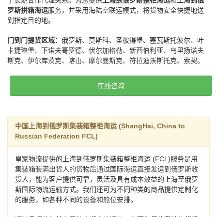
了长期合作代理关系。为您提供
上海到俄罗斯整柜海运
和
上海到俄
罗斯拼箱海运
服务，并采用海陆空联运模式，将货物安全快捷地送
到指定目的地。
门到门提货区域：
俄罗斯、莫斯科、圣彼得堡、塞瓦斯托波尔、叶
卡捷琳堡、下诺夫哥罗德、伏尔加格勒、新西伯利亚、乌里扬诺夫
斯克、伊尔库茨克、喀山、摩尔曼斯克、符拉迪沃斯托克、索契。
在线咨询
中国上海到俄罗斯集装箱整柜海运 (ShangHai, China to
Russian Federation FCL)
皇家物流提供的上海到俄罗斯集装箱整柜海运 (FCL)服务是用
集装箱装满出货人的货物后通过国际海运直接发运到俄罗斯收
货人，能为客户提供可靠，灵活及具有成本效益的上海至俄罗
斯国际物流运输方式。我们还可为不同种类的商品提供定制化
的服务，如各种不同的设备和舱位安排。