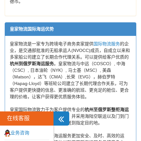
德市。
皇家物流国际海运优势
皇家物流是一家专为跨境电子商务卖家提供
国际物流服务
的企
业，是交通部批准的无船承运人(NVOCC)成员，自成立以来和
多家船公司建立了长期合作代理关系。可以提供给客户优质的
杭州到俄罗斯海运服务
。皇家物流与中远（COSCO）, 中海
（CSC）, 日本油轮（NYK）, 马士基（MSC）, 美森
（Matson），达飞（CMA）,长荣（EVG），赫伯罗特
（Hapag-Lloyd）等班轮公司建立了长期代理合作关系，可为
客户提供更快捷的信息、更准确的航班、更充足的舱位、更合
理的价格，让客户获得更优质服务体验。
皇家国际物流致力于为客户提供专业的
杭州至俄罗斯整柜海运
和
杭州至俄罗斯拼箱海运服务
，并采用海陆空联运以及门到门
在线客服
运输模式，将货物安全快捷地送到指定目的地。
业务咨询
为了保证杭州到俄罗斯海运服务更加安全、及时、高效的运