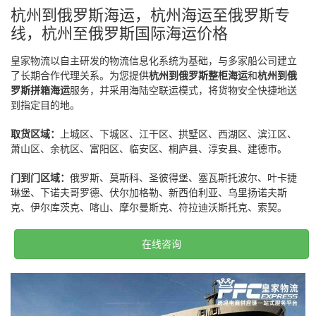
杭州到俄罗斯海运，杭州海运至俄罗斯专
线，杭州至俄罗斯国际海运价格
皇家物流以自主研发的物流信息化系统为基础，与多家船公司建立
了长期合作代理关系。为您提供
杭州到俄罗斯整柜海运
和
杭州到俄
罗斯拼箱海运
服务，并采用海陆空联运模式，将货物安全快捷地送
到指定目的地。
取货区域：
上城区、下城区、江干区、拱墅区、西湖区、滨江区、
萧山区、余杭区、富阳区、临安区、桐庐县、淳安县、建德市。
门到门区域：
俄罗斯、莫斯科、圣彼得堡、塞瓦斯托波尔、叶卡捷
琳堡、下诺夫哥罗德、伏尔加格勒、新西伯利亚、乌里扬诺夫斯
克、伊尔库茨克、喀山、摩尔曼斯克、符拉迪沃斯托克、索契。
在线咨询