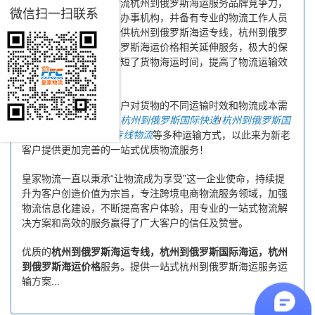
营，进一步提高皇家物流杭州到俄罗斯海运服务品牌竞争力，
微信扫一扫联系
公司在杭州专门设立了办事机构，并备有专业的物流工作人员
与您及时沟通，为您提供杭州到俄罗斯海运专线，杭州到俄罗
斯国际海运，杭州到俄罗斯海运价格相关延伸服务，极大的保
障了货物的时效性，缩短了货物海运时间，提高了物流运输效
率。
同时，为了方便广大客户对货物的不同运输时效和物流成本需
求，皇家物流特还推出
杭州到俄罗斯国际快递
/
杭州到俄罗斯国
际空运
/
杭州到俄罗斯专线物流
等多种运输方式，以此来为新老
客户提供更加完善的一站式优质物流服务！
皇家物流一直以秉承“让物流成为享受”这一企业使命，持续提
升为客户创造价值为宗旨，专注跨境电商物流服务领域，加强
物流信息化建设，不断提高客户体验，用专业的一站式物流解
决方案和高效的服务赢得了广大客户的信任及赞誉。
优质的
杭州到俄罗斯海运专线，杭州到俄罗斯国际海运，杭州
到俄罗斯海运价格
服务。提供一站式杭州到俄罗斯海运服务运
输方案...