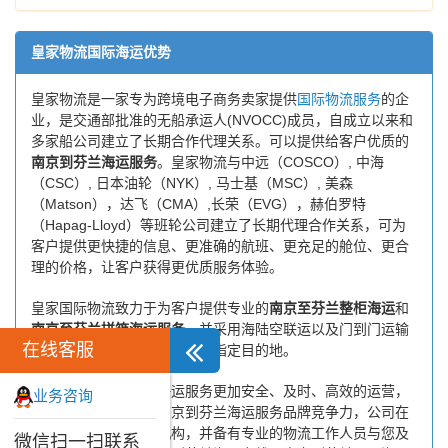
皇家物流国际海运优势
皇家物流是一家专为跨境电子商务卖家提供
国际物流服务
的企
业，是交通部批准的无船承运人(NVOCC)成员，自成立以来和
多家船公司建立了长期合作代理关系。可以提供给客户优质的
南京到芬兰海运服务
。皇家物流与中远（COSCO）, 中海
（CSC）, 日本油轮（NYK）, 马士基（MSC）, 美森
（Matson），达飞（CMA）,长荣（EVG），赫伯罗特
（Hapag-Lloyd）等班轮公司建立了长期代理合作关系，可为
客户提供更快捷的信息、更准确的航班、更充足的舱位、更合
理的价格，让客户获得更优质服务体验。
皇家国际物流致力于为客户提供专业的
南京至芬兰整柜海运
和
南京至芬兰拼箱海运服务
，并采用海陆空联运以及门到门运输
在线客服
模式，将货物安全快捷地送到指定目的地。
为了保证南京到芬兰海运服务更加安全、及时、高效的运营，
业务咨询
进一步提高皇家物流南京到芬兰海运服务品牌竞争力，公司在
南京专门设立了办事机构，并备有专业的物流工作人员与您及
微信扫一扫联系