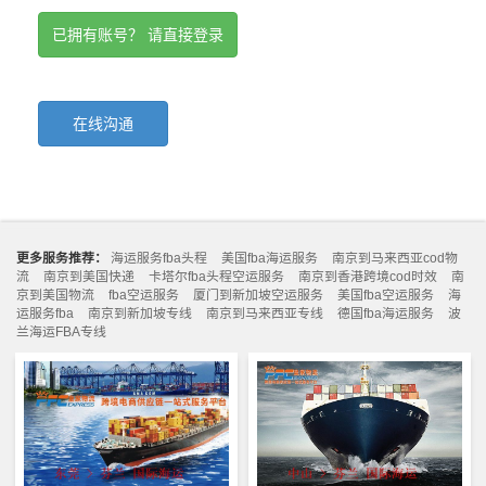
已拥有账号？ 请直接登录
在线沟通
更多服务推荐：
海运服务fba头程
美国fba海运服务
南京到马来西亚cod物
流
南京到美国快递
卡塔尔fba头程空运服务
南京到香港跨境cod时效
南
京到美国物流
fba空运服务
厦门到新加坡空运服务
美国fba空运服务
海
运服务fba
南京到新加坡专线
南京到马来西亚专线
德国fba海运服务
波
兰海运FBA专线