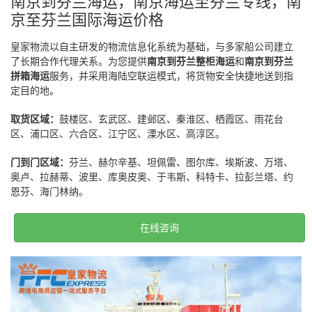
南京到芬兰海运，南京海运至芬兰专线，南
京至芬兰国际海运价格
皇家物流以自主研发的物流信息化系统为基础，与多家船公司建立
了长期合作代理关系。为您提供
南京到芬兰整柜海运
和
南京到芬兰
拼箱海运
服务，并采用海陆空联运模式，将货物安全快捷地送到指
定目的地。
取货区域：
鼓楼区、玄武区、建邺区、秦淮区、栖霞区、雨花台
区、浦口区、六合区、江宁区、溧水区、高淳区。
门到门区域：
芬兰、赫尔辛基、坦佩雷、图尔库、埃斯波、万塔、
奥卢、拉赫蒂、波里、库奥皮奥、于韦斯、科特卡、拉彭兰塔、约
恩芬、海门林纳。
在线咨询