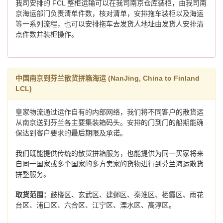
我司安排的 FCL 整柜运输可以在我司南京仓库装柜，由我司南
京海运部门负责清单件数，核对清单，安排拖车装柜以及海运
等一系列流程，也可以安排拖车去发货人地址由发货人安排清
点件数并装柜操作。
中国南京到芬兰散货拼箱海运 (NanJing, China to Finland
LCL)
皇家物流通过运作自有的内部网络，我们将不同客户的散货运
从南京送到芬兰各主要集装箱码头。安排的门到门的船期能确
保达到客户要求的最后期限及承诺。
我们既能提供传统的散货拼箱服务，也能提供为同一买家将来
自同一国家或多个国家的多方卖家的货物进行到芬兰海运散货
拼整服务。
取货范围：
鼓楼区、玄武区、建邺区、秦淮区、栖霞区、雨花
台区、浦口区、六合区、江宁区、溧水区、高淳区。