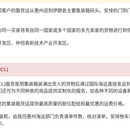
同客户的散货运从惠州送到伊朗各主要集装箱码头。安排的门到
为同一买家将来自同一国家或多个国家的多方卖家的货物进行到
开发区、仲恺高新技术产业开发区。
CL)
FCL)服务是用集装箱装满出货人的货物后通过国际海运直接发
们还可为不同种类的商品提供定制化的服务，如各种不同的设备
您的集装箱货运提供最高质量的舱位配给和最优惠的运费价格。
仓库装柜，由我司惠州海运部门负责清单件数，核对清单，安排拖
作。