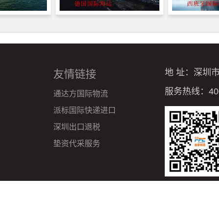
地 址：深圳
友情链接
服务热线：4008
通达方国际物流
派标国际快递进口
深圳出口退税
垫资代采服务
P备12013396号