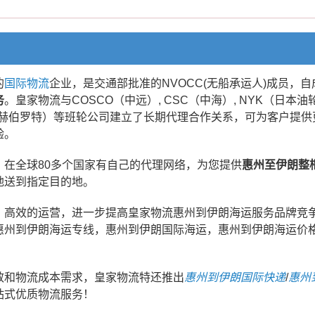
的
国际物流
企业，是交通部批准的NVOCC(无船承运人)成员，
务
。皇家物流与COSCO（中远）, CSC（中海）, NYK（日本油轮）
Lloyd（赫伯罗特）等班轮公司建立了长期代理合作关系，可为客户
验。
在全球80多个国家有自己的代理网络，为您提供
惠州至伊朗整
地送到指定目的地。
、高效的运营，进一步提高皇家物流惠州到伊朗海运服务品牌竞
惠州到伊朗海运专线，惠州到伊朗国际海运，惠州到伊朗海运价
效和物流成本需求，皇家物流特还推出
惠州到伊朗国际快递
/
惠州
站式优质物流服务！