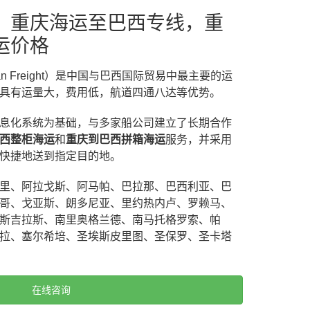
，重庆海运至巴西专线，重
运价格
 Ocean Freight）是中国与巴西国际贸易中最主要的运
具有运量大，费用低，航道四通八达等优势。
息化系统为基础，与多家船公司建立了长期合作
西整柜海运
和
重庆到巴西拼箱海运
服务，并采用
快捷地送到指定目的地。
里、阿拉戈斯、阿马帕、巴拉那、巴西利亚、巴
哥、戈亚斯、朗多尼亚、里约热内卢、罗赖马、
斯吉拉斯、南里奥格兰德、南马托格罗索、帕
拉、塞尔希培、圣埃斯皮里图、圣保罗、圣卡塔
在线咨询