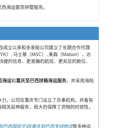
巴西海运散货拼整服务。
，自成立以来和多家船公司建立了长期合作代理
K）, 马士基（MSC）, 美森（Matson），达
供更快捷的信息、更准确的航班、更充足的舱位、
柜海运
和
重庆至巴西拼箱海运服务
，并采用海陆
争力，公司在重庆专门设立了办事机构，并备有
格相关延伸服务，极大的保障了货物的时效性，
到巴西国际空运
/
重庆到巴西专线物流
等多种运