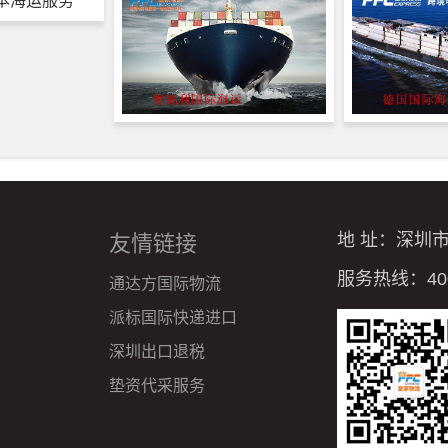
地 址：深圳
友情链接
服务热线：4008
通达方国际物流
派标国际快递进口
深圳出口退税
垫资代采服务