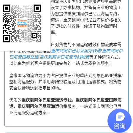
运营，进一步提高皇家物流重庆到阿尔巴尼亚海运服务品牌竞
争力，公司在重庆专门设立了办事机构，并备有专业的物流工
作人员与您及时沟通，为您提供重庆到阿尔巴尼亚海运专线，
重庆到阿尔巴尼亚国际海运，重庆到阿尔巴尼亚海运价格相关
延伸服务，极大的保障了货物的时效性，缩短了货物海运时
间，提高了物流运输效率。
同时，为了方便广大客户对货物的不同运输时效和物流成本需
求，皇家物流特还推出
重庆到阿尔巴尼亚国际快递
/
重庆到阿尔
巴尼亚国际空运
/
重庆到阿尔巴尼亚专线物流
等多种运输方式，
以此来为新老客户提供更加完善的一站式优质物流服务！
皇家国际物流致力于为客户提供专业的重庆到阿尔巴尼亚拼箱/
整柜海运服务，并采用海陆空联运及门到门运输模式，将货物
安全快捷地送到指定目的地。
优质的
重庆到阿尔巴尼亚海运专线，重庆到阿尔巴尼亚国际海
运，重庆到阿尔巴尼亚海运价格
服务。一站式重庆到阿尔巴尼
亚海运服务运输方案...