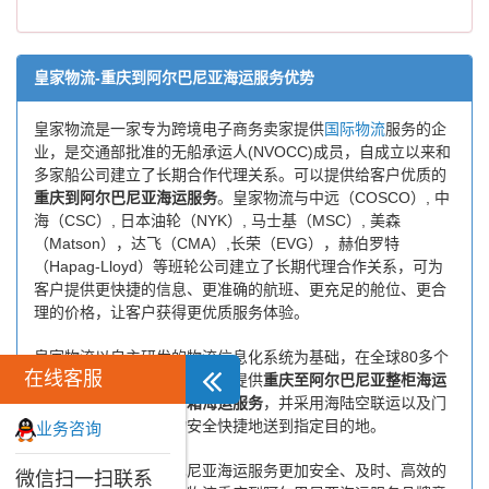
皇家物流-重庆到阿尔巴尼亚海运服务优势
皇家物流是一家专为跨境电子商务卖家提供
国际物流
服务的企
业，是交通部批准的无船承运人(NVOCC)成员，自成立以来和
多家船公司建立了长期合作代理关系。可以提供给客户优质的
重庆到阿尔巴尼亚海运服务
。皇家物流与中远（COSCO）, 中
海（CSC）, 日本油轮（NYK）, 马士基（MSC）, 美森
（Matson），达飞（CMA）,长荣（EVG），赫伯罗特
（Hapag-Lloyd）等班轮公司建立了长期代理合作关系，可为
客户提供更快捷的信息、更准确的航班、更充足的舱位、更合
理的价格，让客户获得更优质服务体验。
皇家物流以自主研发的物流信息化系统为基础，在全球80多个
在线客服
国家有自己的代理网络，为您提供
重庆至阿尔巴尼亚整柜海运
和
重庆至阿尔巴尼亚拼箱海运服务
，并采用海陆空联运以及门
到门运输模式，将货物安全快捷地送到指定目的地。
业务咨询
为了保证重庆到阿尔巴尼亚海运服务更加安全、及时、高效的
微信扫一扫联系