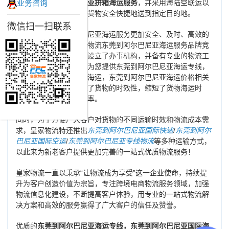
业务咨询
海运
和
东莞至阿尔巴尼亚拼箱海运服务
，并采用海陆空联运以
及门到门运输模式，将货物安全快捷地送到指定目的地。
微信扫一扫联系
为了保证东莞到阿尔巴尼亚海运服务更加安全、及时、高效的
运营，进一步提高皇家物流东莞到阿尔巴尼亚海运服务品牌竞
争力，公司在东莞专门设立了办事机构，并备有专业的物流工
作人员与您及时沟通，为您提供东莞到阿尔巴尼亚海运专线，
东莞到阿尔巴尼亚国际海运，东莞到阿尔巴尼亚海运价格相关
延伸服务，极大的保障了货物的时效性，缩短了货物海运时
间，提高了物流运输效率。
同时，为了方便广大客户对货物的不同运输时效和物流成本需
求，皇家物流特还推出
东莞到阿尔巴尼亚国际快递
/
东莞到阿尔
巴尼亚国际空运
/
东莞到阿尔巴尼亚专线物流
等多种运输方式，
以此来为新老客户提供更加完善的一站式优质物流服务！
皇家物流一直以秉承“让物流成为享受”这一企业使命，持续提
升为客户创造价值为宗旨，专注跨境电商物流服务领域，加强
物流信息化建设，不断提高客户体验，用专业的一站式物流解
决方案和高效的服务赢得了广大客户的信任及赞誉。
优质的
东莞到阿尔巴尼亚海运专线，东莞到阿尔巴尼亚国际海