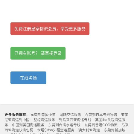
免费注册皇家物流会员，享受更多服务
已拥有账号？ 请直接登录
在线沟通
更多服务推荐：
东莞到美国快递
国际空运服务
东莞到日本专线物流
亚美
尼亚海运到中国
整柜海运服务
到马来西亚海运专线
英国fba头程海运服
务
中国到美国海运服务
东莞到台湾水运专线
东莞到香港COD物流
马来
西亚海运双清包税
卡塔尔fba头程空运服务
澳大利亚海运
东莞到新加坡