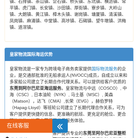
镇、石排镇、茶山镇、企石镇、桥头镇、东坑镇、横沥镇、常
平镇、虎门镇、长安镇、沙田镇、厚街镇、寮步镇、大岭山
镇、大朗镇、黄江镇、樟木头镇、谢岗镇、塘厦镇、清溪镇、
凤岗镇、麻涌镇、中堂镇、高埗镇、石碣镇、望牛墩镇、洪梅
镇、道滘镇。
皇家物流国际海运优势
皇家物流是一家专为跨境电子商务卖家提供
国际物流服务
的企
业，是交通部批准的无船承运人(NVOCC)成员，自成立以来和
多家船公司建立了长期合作代理关系。可以提供给客户优质的
东莞到阿尔巴尼亚海运服务
。皇家物流与中远（COSCO）, 中
海（CSC）, 日本油轮（NYK）, 马士基（MSC）, 美森
（Matson），达飞（CMA）,长荣（EVG），赫伯罗特
（Hapag-Lloyd）等班轮公司建立了长期代理合作关系，可为
客户提供更快捷的信息、更准确的航班、更充足的舱位、更合
理的价格，让客户获得更优质服务体验。
在线客服
皇家国际物流致力于为客户提供专业的
东莞至阿尔巴尼亚整柜