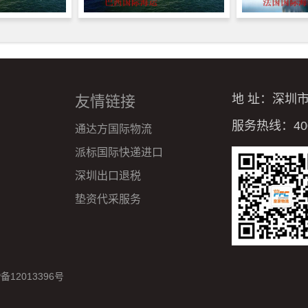
地 址：深圳
友情链接
服务热线：4008
通达方国际物流
派标国际快递进口
深圳出口退税
垫资代采服务
P备12013396号