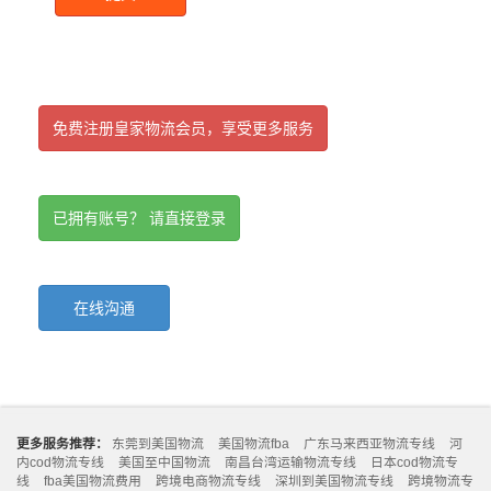
免费注册皇家物流会员，享受更多服务
已拥有账号？ 请直接登录
在线沟通
更多服务推荐：
东莞到美国物流
美国物流fba
广东马来西亚物流专线
河
内cod物流专线
美国至中国物流
南昌台湾运输物流专线
日本cod物流专
线
fba美国物流费用
跨境电商物流专线
深圳到美国物流专线
跨境物流专