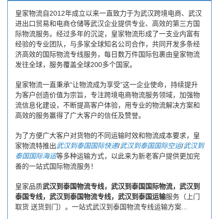
皇家物流自2012年成立以来一直致力于为武汉跨境电商、武汉
进出口贸易和电商仓储等武汉企业提供专业、高效的第三方国
际物流服务。经过多年的沉淀，皇家物流形成了一支业内富有
经验的专业团队，与多家全球知名公司合作，共同开发多条经
济高效的国际物流专线服务，每日数万件国际包裹由皇家物流
发往全球，服务覆盖全球200多个国家。
皇家物流一直秉承“让物流成为享受”这一企业使命，持续提升
为客户创造价值为宗旨，专注跨境电商物流服务领域，加强物
流信息化建设，不断提高客户体验，用专业的物流解决方案和
高效的服务赢得了广大客户的信任及赞誉。
为了方便广大客户对货物的不同运输时效和物流成本要求，皇
家物流特推出
武汉到泰国国际快递
/
武汉到泰国国际空运
/
武汉到
泰国国际海运
等多种运输方式，以此来为新老客户提供更加完
善的一站式国际物流服务！
皇家品质
武汉到泰国物流专线，武汉到泰国国际物流，武汉到
泰国专线，武汉到泰国物流专线，武汉到泰国运输
服务（上门
取货 送货到门）。一站式武汉到泰国物流专线运输方案...