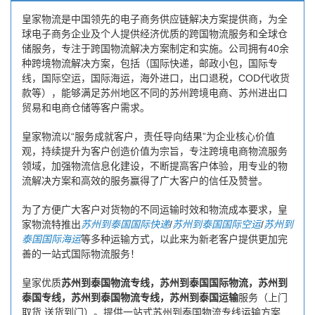
皇家物流是中国领先的电子商务供应链解决方案提供商，为全
球电子商务企业及个人提供经济优质的跨国物流服务和全球仓
储服务，专注于跨国物流解决方案制定和实施。公司拥有40余
种跨境物流解决方案，包括（国际快递，邮政小包，国际专
线，国际空运，国际海运，海外进口，出口退税，COD代收货
款等），能够满足苏州地区不同的苏州跨境电商、苏州进出口
贸易和电商仓储等客户需求。
皇家物流以“服务成就客户，责任导向结果”为企业核心价值
观，持续提升为客户创造价值为宗旨，专注跨境电商物流服务
领域，加强物流信息化建设，不断提高客户体验，用专业的物
流解决方案和高效的服务赢得了广大客户的信任及赞誉。
为了方便广大客户对货物的不同运输时效和物流成本要求，皇
家物流特推出
苏州到泰国国际快递
/
苏州到泰国国际空运
/
苏州到
泰国国际海运
等多种运输方式，以此来为新老客户提供更加完
善的一站式国际物流服务！
皇家优质
苏州到泰国物流专线，苏州到泰国国际物流，苏州到
泰国专线，苏州到泰国物流专线，苏州到泰国运输
服务（上门
取货 送货到门）。提供一站式苏州到泰国物流专线运输方案...