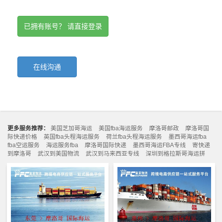
已拥有账号？ 请直接登录
在线沟通
更多服务推荐：
美国芝加哥海运
美国fba海运服务
摩洛哥邮政
摩洛哥国
际快递价格
英国fba头程海运服务
荷兰fba头程海运服务
墨西哥海运fba
fba空运服务
海运服务fba
摩洛哥国际快递
墨西哥海运FBA专线
寄快递
到摩洛哥
武汉到美国物流
武汉到马来西亚专线
深圳到格拉斯哥海运拼