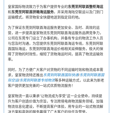
皇家国际物流致力于为客户提供专业的
东莞至阿联酋整柜海运
和
东莞至阿联酋拼箱海运服务
，并采用海陆空联运以及门到门
运输模式，将货物安全快捷地送到指定目的地。
为了保证东莞到阿联酋海运服务更加安全、及时、高效的运
营，进一步提高皇家物流东莞到阿联酋海运服务品牌竞争力，
公司在东莞专门设立了办事机构，并备有专业的物流工作人员
与您及时沟通，为您提供东莞到阿联酋海运专线，东莞到阿联
酋国际海运，东莞到阿联酋海运价格相关延伸服务，极大的保
障了货物的时效性，缩短了货物海运时间，提高了物流运输效
率。
同时，为了方便广大客户对货物的不同运输时效和物流成本需
求，皇家物流特还推出
东莞到阿联酋国际快递
/
东莞到阿联酋国
际空运
/
东莞到阿联酋专线物流
等多种运输方式，以此来为新老
客户提供更加完善的一站式优质物流服务！
皇家物流一直以秉承“让物流成为享受”这一企业使命，持续提
升为客户创造价值为宗旨，专注跨境电商物流服务领域，加强
物流信息化建设，不断提高客户体验，用专业的一站式物流解
决方案和高效的服务赢得了广大客户的信任及赞誉。