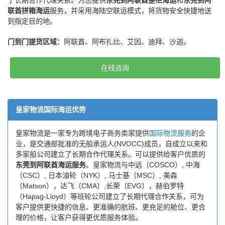
了长期合作代理关系。为您提供
东莞到阿联酋整柜海运
和
东莞到阿
联酋拼箱海运
服务，并采用海陆空联运模式，将货物安全快捷地送
到指定目的地。
门到门提货区域：
阿联酋、阿布扎比、艾因、迪拜、沙迦。
在线咨询
皇家物流国际海运优势
皇家物流是一家专为跨境电子商务卖家提供
国际物流服务
的企
业，是交通部批准的无船承运人(NVOCC)成员，自成立以来和
多家船公司建立了长期合作代理关系。可以提供给客户优质的
东莞到阿联酋海运服务
。皇家物流与中远（COSCO）, 中海
（CSC）, 日本油轮（NYK）, 马士基（MSC）, 美森
（Matson），达飞（CMA）,长荣（EVG），赫伯罗特
（Hapag-Lloyd）等班轮公司建立了长期代理合作关系，可为
客户提供更快捷的信息、更准确的航班、更充足的舱位、更合
理的价格，让客户获得更优质服务体验。