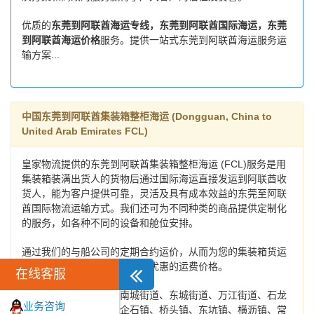
优质的
东莞到阿联酋海运专线，东莞到阿联酋国际海运，东莞
到阿联酋海运价格
服务。提供一站式东莞到阿联酋海运服务运
输方案...
中国东莞到阿联酋集装箱整柜海运 (Dongguan, China to
United Arab Emirates FCL)
皇家物流提供的东莞到阿联酋集装箱整柜海运 (FCL)服务是用
集装箱装满出货人的货物后通过国际海运直接发运到阿联酋收
货人，能为客户提供可靠，灵活及具有成本效益的东莞至阿联
酋国际物流运输方式。我们还可为不同种类的商品提供定制化
的服务，如各种不同的设备和舱位安排。
通过我们的与船公司的定期合约运价，从而为您的集装箱货运
提供最高质量的舱位配给和最优惠的运费价格。
在线客服
取货范围：
莞城街道、南城街道、东城街道、万江街道、石龙
业务咨询
镇、石排镇、茶山镇、企石镇、桥头镇、东坑镇、横沥镇、常