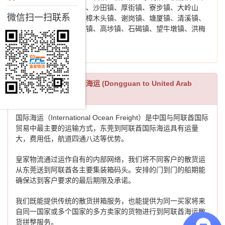
平镇、虎门镇、长安镇、沙田镇、厚街镇、寮步镇、大岭山
微信扫一扫联系
镇、大朗镇、黄江镇、樟木头镇、谢岗镇、塘厦镇、清溪镇、
凤岗镇、麻涌镇、中堂镇、高埗镇、石碣镇、望牛墩镇、洪梅
镇、道滘镇。
东莞到阿联酋散货拼箱海运 (Dongguan to United Arab
Emirates LCL)
国际海运（International Ocean Freight）是中国与阿联酋国际
贸易中最主要的运输方式，东莞到阿联酋国际海运具有运量
大，费用低，航道四通八达等优势。
皇家物流通过运作自有的内部网络，我们将不同客户的散货运
从东莞送到阿联酋各主要集装箱码头。安排的门到门的船期能
确保达到客户要求的最后期限及承诺。
我们既能提供传统的散货拼箱服务，也能提供为同一买家将来
自同一国家或多个国家的多方卖家的货物进行到阿联酋海运散
货拼整服务。