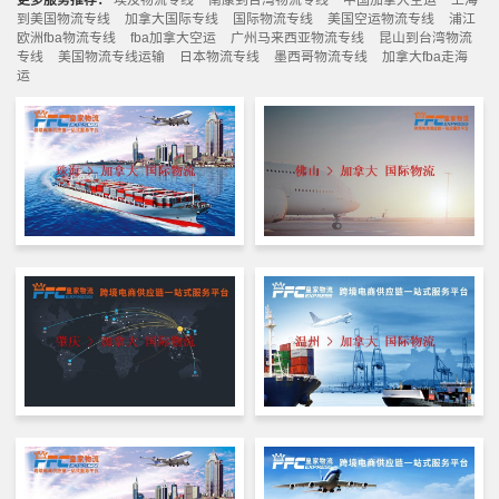
更多服务推荐：
埃及物流专线
南康到台湾物流专线
中国加拿大空运
上海
到美国物流专线
加拿大国际专线
国际物流专线
美国空运物流专线
浦江
欧洲fba物流专线
fba加拿大空运
广州马来西亚物流专线
昆山到台湾物流
专线
美国物流专线运输
日本物流专线
墨西哥物流专线
加拿大fba走海
运