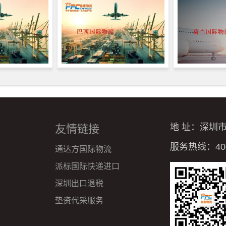
地 址：深圳
友情链接
服务热线：4008
通达方国际物流
派标国际快递进口
深圳出口退税
垫资代采服务