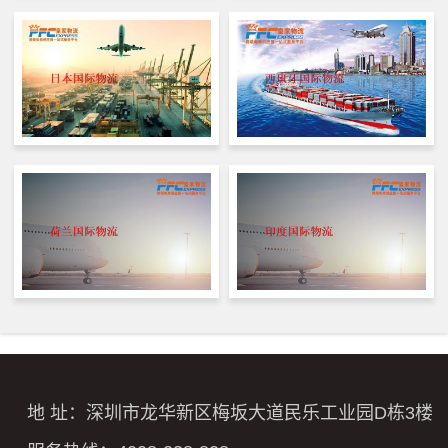
地 址：深圳市龙华新区梅坂大道民乐工业园D栋3楼