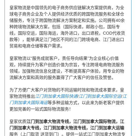
皇家物流是中国领先的电子商务供应链解决方案提供商，为全
球电子商务企业及个人提供经济优质的跨国物流服务和全球仓
储服务，专注于跨国物流解决方案制定和实施。公司拥有40余
种跨境物流解决方案，包括（国际快递，邮政小包，国际专
线，国际空运，国际海运，海外进口，出口退税，COD代收货
款等），能够满足江门地区不同的江门跨境电商、江门进出口
贸易和电商仓储等客户需求。
皇家物流以“服务成就客户，责任导向结果”为企业核心价值
观，持续提升为客户创造价值为宗旨，专注跨境电商物流服务
领域，加强物流信息化建设，不断提高客户体验，用专业的物
流解决方案和高效的服务赢得了广大客户的信任及赞誉。
为了方便广大客户对货物的不同运输时效和物流成本要求，皇
家物流特推出
江门到加拿大国际快递
/
江门到加拿大国际空运
/
江
门到加拿大国际海运
等多种运输方式，以此来为新老客户提供
更加完善的一站式国际物流服务！
皇家优质
江门到加拿大物流专线，江门到加拿大国际物流，江
门到加拿大专线，江门到加拿大物流专线，江门到加拿大运输
服务（上门取货 送货到门）。提供一站式江门到加拿大物流专