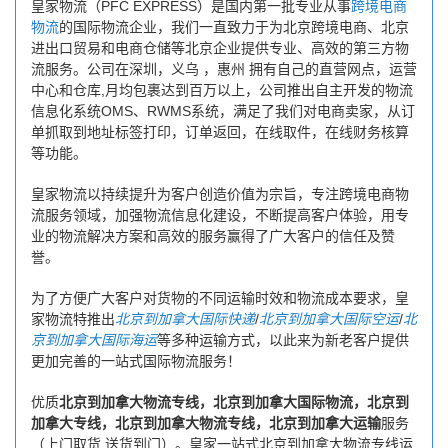
皇家物流（PFC EXPRESS）是国内第一批专业从事
跨境电商
物流
的国际物流企业，我们一直致力于为北京跨境电商、北京
进出口贸易和电商仓储等北京企业提供专业、高效的第三方物
流服务。公司在深圳，义乌 ，惠州 拥有自己的直营网点，运营
中心和仓库,月均包裹达到百万以上，公司推出自主开发的物流
信息化系统OMS、RWMS系统，满足了我们对电商卖家，从订
单抓取到地址标签打印，订单返回，在线取件，在线财务核算
等功能。
皇家物流以持续提升为客户创造价值为宗旨，专注跨境电商物
流服务领域，加强物流信息化建设，不断提高客户体验，用专
业的物流解决方案和高效的服务赢得了广大客户的信任及赞
誉。
为了方便广大客户对货物的不同运输时效和物流成本要求，皇
家物流特推出
北京到加拿大国际快递
/
北京到加拿大国际空运
/
北
京到加拿大国际海运
等多种运输方式，以此来为新老客户提供
更加完善的一站式国际物流服务！
优质
北京到加拿大物流专线，北京到加拿大国际物流，北京到
加拿大专线，北京到加拿大物流专线，北京到加拿大运输
服务
（上门取货 送货到门）。皇家一站式北京到加拿大物流专线运