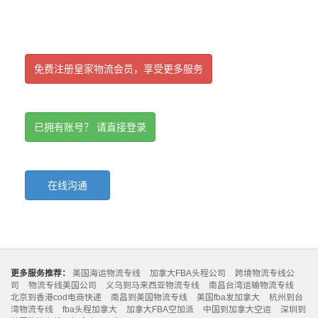
免费注册皇家物流会员，享受更多服务
已拥有账号？ 请直接登录
在线沟通
更多服务推荐：
美国海运物流专线
加拿大FBA头程公司
跨境物流专线公
司
物流专线美国公司
义乌到马来西亚物流专线
南昌台湾运输物流专线
北京到香港cod电商快递
南昌到美国物流专线
美国fba发加拿大
杭州到台
湾物流专线
fba头程加拿大
加拿大FBA空加派
中国到加拿大空运
深圳到