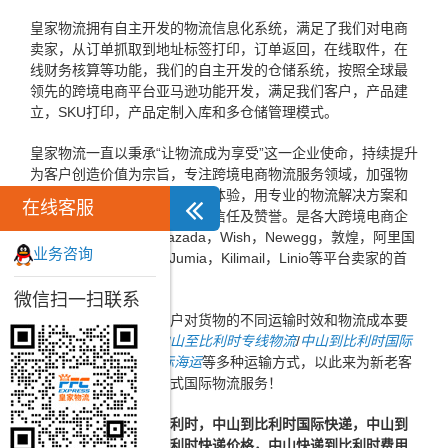
皇家物流拥有自主开发的物流信息化系统，满足了我们对电商
卖家，从订单抓取到地址标签打印，订单返回，在线取件，在
线财务核算等功能，我们的自主开发的仓储系统，按照全球最
领先的跨境电商平台亚马逊功能开发，满足我们客户，产品建
立，SKU打印，产品定制入库和多仓储管理模式。
皇家物流一直以秉承“让物流成为享受”这一企业使命，持续提升
为客户创造价值为宗旨，专注跨境电商物流服务领域，加强物
流信息化建设，不断提高客户体验，用专业的物流解决方案和
在线客服
高效的服务赢得了广大客户的信任及赞誉。是各大跨境电商企
业，ebay，速卖通，Lazada，Wish，Newegg，敦煌，阿里国
业务咨询
际，亚马逊，Konga，Jumia，Kilimail，Linio等平台卖家的首
选跨境电商物流企业。
微信扫一扫联系
同时，为了方便广大客户对货物的不同运输时效和物流成本要
求，皇家物流特推出
中山至比利时专线物流
/
中山到比利时国际
空运
/
中山到比利时国际海运
等多种运输方式，以此来为新老客
户提供更加完善的一站式国际物流服务！
皇家优质
中山快递到比利时，中山到比利时国际快递，中山到
比利时快递，中山到比利时快递价格，中山快递到比利时费用