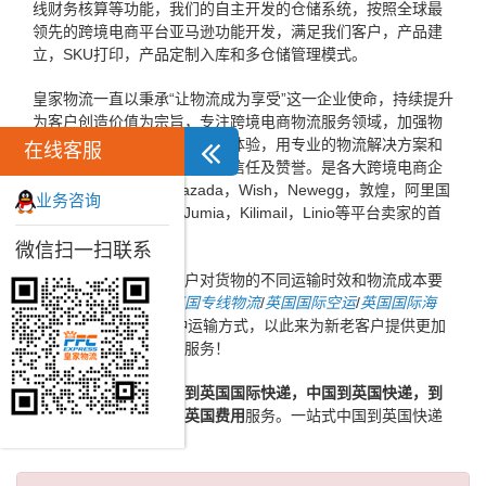
线财务核算等功能，我们的自主开发的仓储系统，按照全球最
领先的跨境电商平台亚马逊功能开发，满足我们客户，产品建
立，SKU打印，产品定制入库和多仓储管理模式。
皇家物流一直以秉承“让物流成为享受”这一企业使命，持续提升
为客户创造价值为宗旨，专注跨境电商物流服务领域，加强物
流信息化建设，不断提高客户体验，用专业的物流解决方案和
在线客服
高效的服务赢得了广大客户的信任及赞誉。是各大跨境电商企
业，ebay，速卖通，Lazada，Wish，Newegg，敦煌，阿里国
业务咨询
际，亚马逊，Konga，Jumia，Kilimail，Linio等平台卖家的首
选跨境电商物流企业。
微信扫一扫联系
同时，为了方便广大客户对货物的不同运输时效和物流成本要
求，皇家物流特推出
英国专线物流
/
英国国际空运
/
英国国际海
运
/
英国FBA头程
等多种运输方式，以此来为新老客户提供更加
完善的一站式国际物流服务！
优质
快递到英国，中国到英国国际快递，中国到英国快递，到
英国快递价格，快递到英国费用
服务。一站式中国到英国快递
服务运输方案...