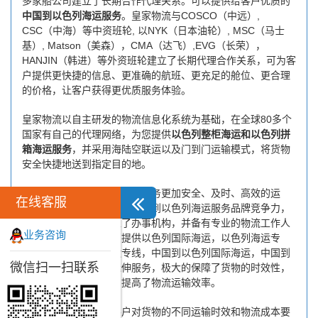
多家船公司建立了长期合作代理关系。可以提供给客户优质的
中国到以色列海运服务
。皇家物流与COSCO（中远）,
CSC（中海）等中资班轮, 以NYK（日本油轮）, MSC（马士
基）, Matson（美森），CMA（达飞）,EVG（长荣），
HANJIN（韩进）等外资班轮建立了长期代理合作关系，可为客
户提供更快捷的信息、更准确的航班、更充足的舱位、更合理
的价格，让客户获得更优质服务体验。
皇家物流以自主研发的物流信息化系统为基础，在全球80多个
国家有自己的代理网络，为您提供
以色列整柜海运和以色列拼
箱海运服务
，并采用海陆空联运以及门到门运输模式，将货物
安全快捷地送到指定目的地。
为了保证中国到以色列海运服务更加安全、及时、高效的运
在线客服
营，进一步提高皇家物流中国到以色列海运服务品牌竞争力，
公司在以色列专门设立了办事机构，并备有专业的物流工作人
业务咨询
员与您及时沟通，为您提供以色列国际海运，以色列海运专
线，中国到以色列海运专线，中国到以色列国际海运，中国到
微信扫一扫联系
以色列海运价格相关延伸服务，极大的保障了货物的时效性，
缩短了货物海运时间，提高了物流运输效率。
同时，为了方便广大客户对货物的不同运输时效和物流成本要