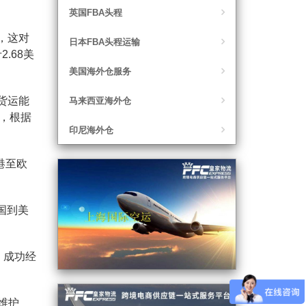
英国FBA头程
，这对
日本FBA头程运输
.68美
美国海外仓服务
货运能
马来西亚海外仓
示，根据
印尼海外仓
港至欧
国到美
功，成功经
系维护