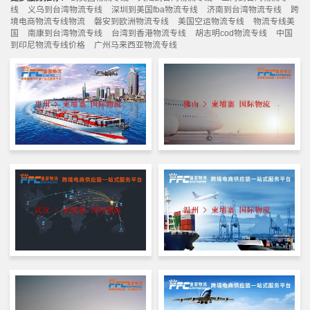
线
义乌到台湾物流专线
深圳到美国fba物流专线
济南到台湾物流专线
跨
境电商物流专线物流
磐安到欧洲物流专线
美国空运物流专线
物流专线美
国
南康到台湾物流专线
台湾到香港物流专线
胡志明cod物流专线
中国
到印尼物流专线价格
广州马来西亚物流专线