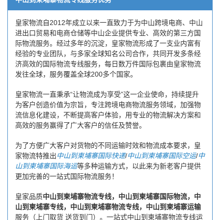
皇家物流自2012年成立以来一直致力于为中山跨境电商、中山
进出口贸易和电商仓储等中山企业提供专业、高效的第三方国
际物流服务。经过多年的沉淀，皇家物流形成了一支业内富有
经验的专业团队，与多家全球知名公司合作，共同开发多条经
济高效的国际物流专线服务，每日数万件国际包裹由皇家物流
发往全球，服务覆盖全球200多个国家。
皇家物流一直秉承“让物流成为享受”这一企业使命，持续提升
为客户创造价值为宗旨，专注跨境电商物流服务领域，加强物
流信息化建设，不断提高客户体验，用专业的物流解决方案和
高效的服务赢得了广大客户的信任及赞誉。
为了方便广大客户对货物的不同运输时效和物流成本要求，皇
家物流特推出
中山到柬埔寨国际快递
/
中山到柬埔寨国际空运
/
中
山到柬埔寨国际海运
等多种运输方式，以此来为新老客户提供
更加完善的一站式国际物流服务！
皇家品质
中山到柬埔寨物流专线，中山到柬埔寨国际物流，中
山到柬埔寨专线，中山到柬埔寨物流专线，中山到柬埔寨运输
服务（上门取货 送货到门）。一站式中山到柬埔寨物流专线运