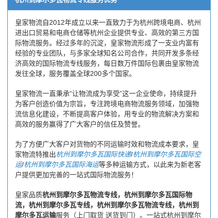
皇家物流自2012年成立以来一直致力于为杭州跨境电商、杭州
进出口贸易和电商仓储等杭州企业提供专业、高效的第三方国
际物流服务。经过多年的沉淀，皇家物流形成了一支业内富有
经验的专业团队，与多家全球知名公司合作，共同开发多条经
济高效的国际物流专线服务，每日数万件国际包裹由皇家物流
发往全球，服务覆盖全球200多个国家。
皇家物流一直秉承“让物流成为享受”这一企业使命，持续提升
为客户创造价值为宗旨，专注跨境电商物流服务领域，加强物
流信息化建设，不断提高客户体验，用专业的物流解决方案和
高效的服务赢得了广大客户的信任及赞誉。
为了方便广大客户对货物的不同运输时效和物流成本要求，皇
家物流特推出
杭州到摩尔多瓦国际快递
/
杭州到摩尔多瓦国际空
运
/
杭州到摩尔多瓦国际海运
等多种运输方式，以此来为新老客
户提供更加完善的一站式国际物流服务！
皇家品质
杭州到摩尔多瓦物流专线，杭州到摩尔多瓦国际物
流，杭州到摩尔多瓦专线，杭州到摩尔多瓦物流专线，杭州到
摩尔多瓦运输
服务（上门取货 送货到门）。一站式杭州到摩尔