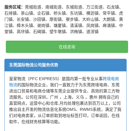
服务区域：
莞城街道、南城街道、东城街道、万江街道、石龙镇、
石排镇、茶山镇、企石镇、桥头镇、东坑镇、横沥镇、常平镇、虎
门镇、长安镇、沙田镇、厚街镇、寮步镇、大岭山镇、大朗镇、黄
江镇、樟木头镇、谢岗镇、塘厦镇、清溪镇、凤岗镇、麻涌镇、中
堂镇、高埗镇、石碣镇、望牛墩镇、洪梅镇、道滘镇
在线咨询
东莞国际物流公司服务优势
皇家物流（PFC EXPRESS）是国内第一批专业从事
跨境电商
物流
的国际物流企业，我们一直致力于为东莞跨境电商、东莞
进出口贸易和电商仓储等东莞企业提供专业、高效的第三方物
流服务。公司在深圳，广州 ，上海，义乌 ，惠州 拥有自己的
直营网点，运营中心和仓库,月均处理包裹达到百万以上，公司
推出自主开发的物流信息化系统OMS、RWMS系统，满足了我
们对电商卖家，从订单抓取到地址标签打印，订单返回，在线
取件，在线财务核算等功能。