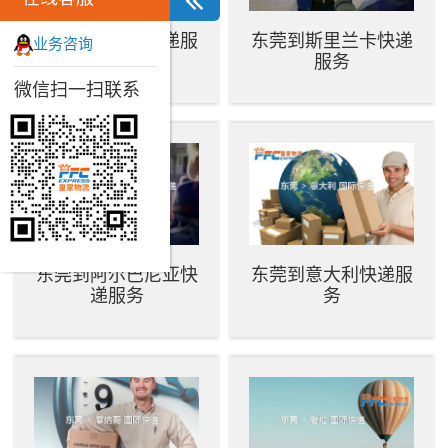
东莞到摩洛哥快递服
东莞到斯里兰卡快递
业务咨询
务
服务
微信扫一扫联系
东莞到阿尔巴尼亚快
东莞到意大利快递服
递服务
务