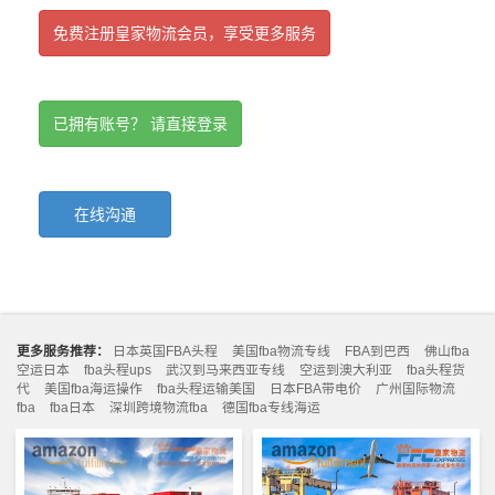
免费注册皇家物流会员，享受更多服务
已拥有账号？ 请直接登录
在线沟通
更多服务推荐：
日本英国FBA头程
美国fba物流专线
FBA到巴西
佛山fba
空运日本
fba头程ups
武汉到马来西亚专线
空运到澳大利亚
fba头程货
代
美国fba海运操作
fba头程运输美国
日本FBA带电价
广州国际物流
fba
fba日本
深圳跨境物流fba
德国fba专线海运