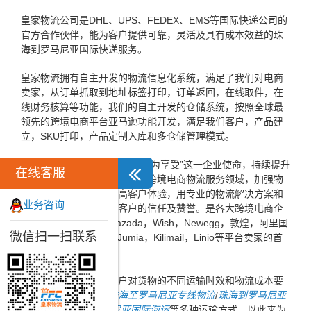
皇家物流公司是DHL、UPS、FEDEX、EMS等国际快递公司的
官方合作伙伴，能为客户提供可靠，灵活及具有成本效益的珠
海到罗马尼亚国际快递服务。
皇家物流拥有自主开发的物流信息化系统，满足了我们对电商
卖家，从订单抓取到地址标签打印，订单返回，在线取件，在
线财务核算等功能，我们的自主开发的仓储系统，按照全球最
领先的跨境电商平台亚马逊功能开发，满足我们客户，产品建
立，SKU打印，产品定制入库和多仓储管理模式。
皇家物流一直以秉承“让物流成为享受”这一企业使命，持续提升
在线客服
为客户创造价值为宗旨，专注跨境电商物流服务领域，加强物
流信息化建设，不断提高客户体验，用专业的物流解决方案和
业务咨询
高效的服务赢得了广大客户的信任及赞誉。是各大跨境电商企
业，ebay，速卖通，Lazada，Wish，Newegg，敦煌，阿里国
微信扫一扫联系
际，亚马逊，Konga，Jumia，Kilimail，Linio等平台卖家的首
选跨境电商物流企业。
同时，为了方便广大客户对货物的不同运输时效和物流成本要
求，皇家物流特推出
珠海至罗马尼亚专线物流
/
珠海到罗马尼亚
国际空运
/
珠海到罗马尼亚国际海运
等多种运输方式，以此来为