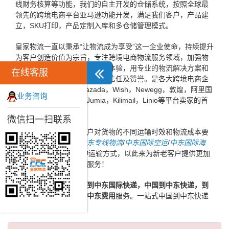
线财务核算等功能，我们的自主开发的仓储系统，按照全球最
领先的跨境电商平台亚马逊功能开发，满足我们客户，产品建
立，SKU打印，产品定制入库和多仓储管理模式。
皇家物流一直以秉承“让物流成为享受”这一企业使命，持续提升
为客户创造价值为宗旨，专注跨境电商物流服务领域，加强物
流信息化建设，不断提高客户体验，用专业的物流解决方案和
在线客服
高效的服务赢得了广大客户的信任及赞誉。是各大跨境电商企
业，ebay，速卖通，Lazada，Wish，Newegg，敦煌，阿里国
业务咨询
际，亚马逊，Konga，Jumia，Kilimail，Linio等平台卖家的首
选跨境电商物流企业。
微信扫一扫联系
同时，为了方便广大客户对货物的不同运输时效和物流成本要
求，皇家物流特推出
中东专线物流
/
中东国际空运
/
中东国际海
运
/
中东FBA头程
等多种运输方式，以此来为新老客户提供更加
完善的一站式国际物流服务！
优质
快递到中东，中国到中东国际快递，中国到中东快递，到
中东快递价格，快递到中东费用
服务。一站式中国到中东快递
服务运输方案...