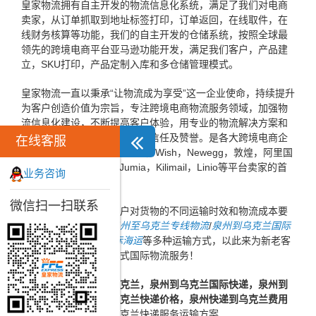
皇家物流拥有自主开发的物流信息化系统，满足了我们对电商
卖家，从订单抓取到地址标签打印，订单返回，在线取件，在
线财务核算等功能，我们的自主开发的仓储系统，按照全球最
领先的跨境电商平台亚马逊功能开发，满足我们客户，产品建
立，SKU打印，产品定制入库和多仓储管理模式。
皇家物流一直以秉承“让物流成为享受”这一企业使命，持续提升
为客户创造价值为宗旨，专注跨境电商物流服务领域，加强物
流信息化建设，不断提高客户体验，用专业的物流解决方案和
高效的服务赢得了广大客户的信任及赞誉。是各大跨境电商企
在线客服
业，ebay，速卖通，Lazada，Wish，Newegg，敦煌，阿里国
际，亚马逊，Konga，Jumia，Kilimail，Linio等平台卖家的首
业务咨询
选跨境电商物流企业。
微信扫一扫联系
同时，为了方便广大客户对货物的不同运输时效和物流成本要
求，皇家物流特推出
泉州至乌克兰专线物流
/
泉州到乌克兰国际
空运
/
泉州到乌克兰国际海运
等多种运输方式，以此来为新老客
户提供更加完善的一站式国际物流服务！
皇家优质
泉州快递到乌克兰，泉州到乌克兰国际快递，泉州到
乌克兰快递，泉州到乌克兰快递价格，泉州快递到乌克兰费用
服务。一站式泉州到乌克兰快递服务运输方案...