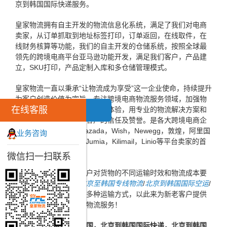
京到韩国国际快递服务。
皇家物流拥有自主开发的物流信息化系统，满足了我们对电商
卖家，从订单抓取到地址标签打印，订单返回，在线取件，在
线财务核算等功能，我们的自主开发的仓储系统，按照全球最
领先的跨境电商平台亚马逊功能开发，满足我们客户，产品建
立，SKU打印，产品定制入库和多仓储管理模式。
皇家物流一直以秉承“让物流成为享受”这一企业使命，持续提升
为客户创造价值为宗旨，专注跨境电商物流服务领域，加强物
在线客服
流信息化建设，不断提高客户体验，用专业的物流解决方案和
高效的服务赢得了广大客户的信任及赞誉。是各大跨境电商企
业，ebay，速卖通，Lazada，Wish，Newegg，敦煌，阿里国
业务咨询
际，亚马逊，Konga，Jumia，Kilimail，Linio等平台卖家的首
选跨境电商物流企业。
微信扫一扫联系
同时，为了方便广大客户对货物的不同运输时效和物流成本要
求，皇家物流特推出
北京至韩国专线物流
/
北京到韩国国际空运
/
北京到韩国国际海运
等多种运输方式，以此来为新老客户提供
更加完善的一站式国际物流服务！
皇家优质
北京快递到韩国，北京到韩国国际快递，北京到韩国