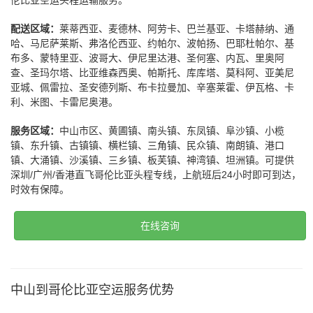
伦比亚空运头程运输服务。
配送区域：
莱蒂西亚、麦德林、阿劳卡、巴兰基亚、卡塔赫纳、通
哈、马尼萨莱斯、弗洛伦西亚、约帕尔、波帕扬、巴耶杜帕尔、基
布多、蒙特里亚、波哥大、伊尼里达港、圣何塞、内瓦、里奥阿
查、圣玛尔塔、比亚维森西奥、帕斯托、库库塔、莫科阿、亚美尼
亚城、佩雷拉、圣安德列斯、布卡拉曼加、辛塞莱霍、伊瓦格、卡
利、米图、卡雷尼奥港。
服务区域：
中山市区、黄圃镇、南头镇、东凤镇、阜沙镇、小榄
镇、东升镇、古镇镇、横栏镇、三角镇、民众镇、南朗镇、港口
镇、大涌镇、沙溪镇、三乡镇、板芙镇、神湾镇、坦洲镇。可提供
深圳/广州/香港直飞哥伦比亚头程专线，上航班后24小时即可到达，
时效有保障。
在线咨询
中山到哥伦比亚空运服务优势