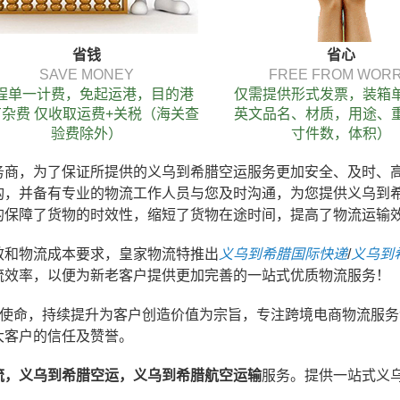
省钱
省心
SAVE MONEY
FREE FROM WOR
程单一计费，免起运港，目的港
仅需提供形式发票，装箱
杂费 仅收取运费+关税（海关查
英文品名、材质，用途、
验费除外）
寸件数，体积）
务商，为了保证所提供的义乌到希腊空运服务更加安全、及时、
构，并备有专业的物流工作人员与您及时沟通，为您提供义乌到
的保障了货物的时效性，缩短了货物在途时间，提高了物流运输
效和物流成本要求，皇家物流特推出
义乌到希腊国际快递
/
义乌到
流效率，以便为新老客户提供更加完善的一站式优质物流服务！
业使命，持续提升为客户创造价值为宗旨，专注跨境电商物流服
大客户的信任及赞誉。
流，义乌到希腊空运，义乌到希腊航空运输
服务。提供一站式义乌