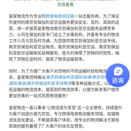
刻准备着
皇家物流作为专业的
跨境电商供应链
一站式服务商，为了保证
所提供的南京到保加利亚空运服务更加安全、及时、高效的运
营，进一步提高皇家物流南京到保加利亚空运服务品牌竞争
力，公司在保加利亚专门设立了办事机构，并备有专业的物流
工作人员与您及时沟通，为您提供南京到保加利亚空运专线，
南京到保加利亚空运物流，南京到保加利亚空运，南京到保加
利亚航空运输相关延伸服务，极大的保障了货物的时效性，缩
短了货物在途时间，提高了物流运输效率。
同时，为了方便广大客户对货物的不同运输时效和物流成本要
求，皇家物流特推出
南京到保加利亚国际快递
/
南京到保加利亚
国际海运
/
南京到保加利亚专线物流
等多种运输方式，以此来降
低运输的物流成本，提高到的物流效率，以便为新老客户提供
更加完善的一站式优质物流服务！
皇家物流一直以秉承“让物流成为享受”这一企业使命，持续提升
为客户创造价值为宗旨，专注跨境电商物流服务领域，加强物
流信息化建设，不断提高客户体验，用专业的物流解决方案和
高效的服务赢得了广大客户的信任及赞誉。