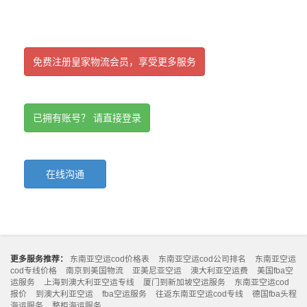
免费注册皇家物流会员，享受更多服务
已拥有账号？ 请直接登录
在线沟通
更多服务推荐：
东南亚空运cod价格表
东南亚空运cod公司排名
东南亚空运
cod专线价格
南京到美国物流
亚美尼亚空运
澳大利亚空运费
美国fba空
运服务
上海到澳大利亚空运专线
厦门到新加坡空运服务
东南亚空运cod
报价
到澳大利亚空运
fba空运服务
往返东南亚空运cod专线
德国fba头程
海运服务
整柜海运服务