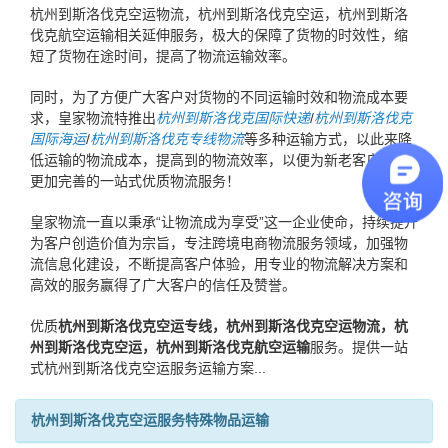
杭州到斯洛伐克空运物流，杭州到斯洛伐克空运，杭州到斯洛
伐克航空运输相关延伸服务，极大的保障了货物的时效性，缩
短了货物在途时间，提高了物流运输效率。
同时，为了方便广大客户对货物的不同运输时效和物流成本要
求，皇家物流特推出
杭州到斯洛伐克国际快递
/
杭州到斯洛伐克
国际海运
/
杭州到斯洛伐克专线物流
等多种运输方式，以此来降
低运输的物流成本，提高到的物流效率，以便为新老客户提供
更加完善的一站式优质物流服务！
皇家物流一直以秉承“让物流成为享受”这一企业使命，持续提升
为客户创造价值为宗旨，专注跨境电商物流服务领域，加强物
流信息化建设，不断提高客户体验，用专业的物流解决方案和
高效的服务赢得了广大客户的信任及赞誉。
优质
杭州到斯洛伐克空运专线，杭州到斯洛伐克空运物流，杭
州到斯洛伐克空运，杭州到斯洛伐克航空运输
服务。提供一站
式杭州到斯洛伐克空运服务运输方案...
杭州到斯洛伐克空运服务特殊物品运输