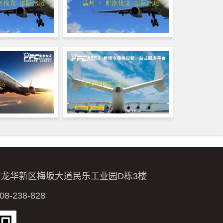
市龙华新区梅坂大道民乐工业园D栋3楼
-238-828