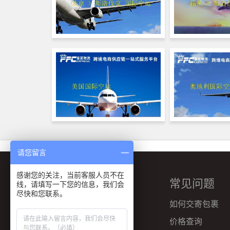
请您留言
感谢您的关注，当前客服人员不在
主营业务
常见问题
线，请填写一下您的信息，我们会
尽快和您联系。
国际快递
如何交寄包裹
FBA头程
价格查询