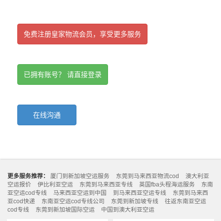
免费注册皇家物流会员，享受更多服务
已拥有账号？ 请直接登录
在线沟通
更多服务推荐：
厦门到新加坡空运服务
东莞到马来西亚物流cod
澳大利亚
空运报价
伊比利亚空运
东莞到马来西亚专线
英国fba头程海运服务
东南
亚空运cod专线
马来西亚空运到中国
到马来西亚空运专线
东莞到马来西
亚cod快递
东南亚空运cod专线公司
东莞到新加坡专线
往返东南亚空运
cod专线
东莞到新加坡国际空运
中国到澳大利亚空运