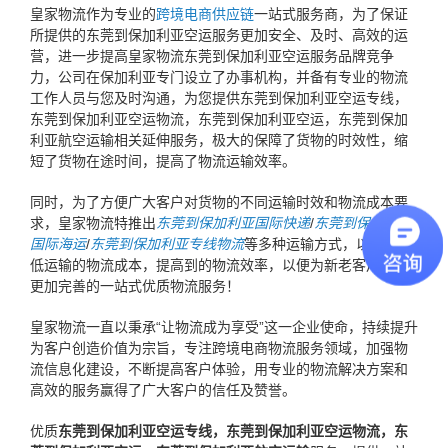
皇家物流作为专业的
跨境电商供应链
一站式服务商，为了保证
所提供的东莞到保加利亚空运服务更加安全、及时、高效的运
营，进一步提高皇家物流东莞到保加利亚空运服务品牌竞争
力，公司在保加利亚专门设立了办事机构，并备有专业的物流
工作人员与您及时沟通，为您提供东莞到保加利亚空运专线，
东莞到保加利亚空运物流，东莞到保加利亚空运，东莞到保加
利亚航空运输相关延伸服务，极大的保障了货物的时效性，缩
短了货物在途时间，提高了物流运输效率。
同时，为了方便广大客户对货物的不同运输时效和物流成本要
求，皇家物流特推出
东莞到保加利亚国际快递
/
东莞到保加利亚
国际海运
/
东莞到保加利亚专线物流
等多种运输方式，以此来降
低运输的物流成本，提高到的物流效率，以便为新老客户提供
更加完善的一站式优质物流服务！
皇家物流一直以秉承“让物流成为享受”这一企业使命，持续提升
为客户创造价值为宗旨，专注跨境电商物流服务领域，加强物
流信息化建设，不断提高客户体验，用专业的物流解决方案和
高效的服务赢得了广大客户的信任及赞誉。
优质
东莞到保加利亚空运专线，东莞到保加利亚空运物流，东