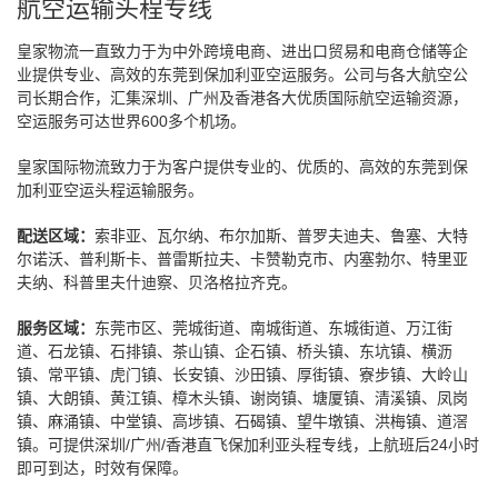
航空运输头程专线
皇家物流一直致力于为中外跨境电商、进出口贸易和电商仓储等企
业提供专业、高效的东莞到保加利亚空运服务。公司与各大航空公
司长期合作，汇集深圳、广州及香港各大优质国际航空运输资源，
空运服务可达世界600多个机场。
皇家国际物流致力于为客户提供专业的、优质的、高效的东莞到保
加利亚空运头程运输服务。
配送区域：
索非亚、瓦尔纳、布尔加斯、普罗夫迪夫、鲁塞、大特
尔诺沃、普利斯卡、普雷斯拉夫、卡赞勒克市、内塞勃尔、特里亚
夫纳、科普里夫什迪察、贝洛格拉齐克。
服务区域：
东莞市区、莞城街道、南城街道、东城街道、万江街
道、石龙镇、石排镇、茶山镇、企石镇、桥头镇、东坑镇、横沥
镇、常平镇、虎门镇、长安镇、沙田镇、厚街镇、寮步镇、大岭山
镇、大朗镇、黄江镇、樟木头镇、谢岗镇、塘厦镇、清溪镇、凤岗
镇、麻涌镇、中堂镇、高埗镇、石碣镇、望牛墩镇、洪梅镇、道滘
镇。可提供深圳/广州/香港直飞保加利亚头程专线，上航班后24小时
即可到达，时效有保障。