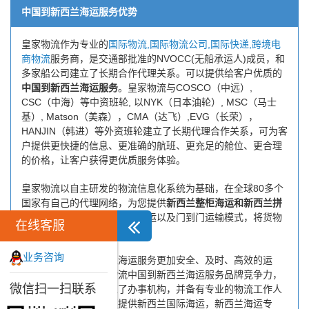
中国到新西兰海运服务优势
皇家物流作为专业的
国际物流,国际物流公司,国际快递,跨境电
商物流
服务商，是交通部批准的NVOCC(无船承运人)成员，和
多家船公司建立了长期合作代理关系。可以提供给客户优质的
中国到新西兰海运服务
。皇家物流与COSCO（中远）,
CSC（中海）等中资班轮, 以NYK（日本油轮）, MSC（马士
基）, Matson（美森），CMA（达飞）,EVG（长荣），
HANJIN（韩进）等外资班轮建立了长期代理合作关系，可为客
户提供更快捷的信息、更准确的航班、更充足的舱位、更合理
的价格，让客户获得更优质服务体验。
皇家物流以自主研发的物流信息化系统为基础，在全球80多个
国家有自己的代理网络，为您提供
新西兰整柜海运和新西兰拼
箱海运服务
，并采用海陆空联运以及门到门运输模式，将货物
在线客服
安全快捷地送到指定目的地。
业务咨询
为了保证中国到新西兰海运服务更加安全、及时、高效的运
营，进一步提高皇家物流中国到新西兰海运服务品牌竞争力，
微信扫一扫联系
公司在新西兰专门设立了办事机构，并备有专业的物流工作人
员与您及时沟通，为您提供新西兰国际海运，新西兰海运专