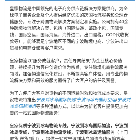
皇家物流是中国领先的电子商务供应链解决方案提供商，为全
球电子商务企业及个人提供经济优质的跨国物流服务和全球仓
储服务，专注于跨国物流解决方案制定和实施。公司拥有40余
种跨境物流解决方案，包括（国际快递，邮政小包，国际专
线，国际空运，国际海运，海外进口，出口退税，COD代收货
款等），能够满足宁波地区不同的宁波跨境电商、宁波进出口
贸易和电商仓储等客户需求。
皇家物流以“服务成就客户，责任导向结果”为企业核心价值
观，持续提升为客户创造价值为宗旨，专注跨境电商物流服务
领域，加强物流信息化建设，不断提高客户体验，用专业的物
流解决方案和高效的服务赢得了广大客户的信任及赞誉。
为了方便广大客户对货物的不同运输时效和物流成本要求，皇
家物流特推出
宁波到冰岛国际快递
/
宁波到冰岛国际空运
/
宁波到
冰岛国际海运
等多种运输方式，以此来为新老客户提供更加完
善的一站式国际物流服务！
皇家优质
宁波到冰岛物流专线，宁波到冰岛国际物流，宁波到
冰岛专线，宁波到冰岛物流专线，宁波到冰岛运输
服务（上门
取货 送货到门）。提供一站式宁波到冰岛物流专线运输方案...