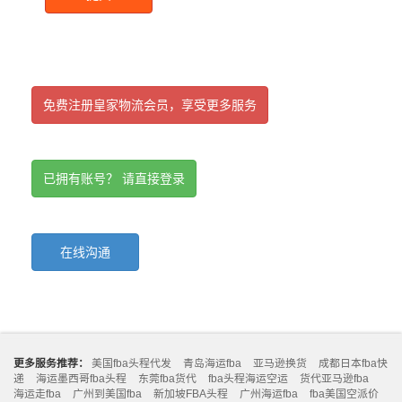
免费注册皇家物流会员，享受更多服务
已拥有账号？ 请直接登录
在线沟通
更多服务推荐：
美国fba头程代发
青岛海运fba
亚马逊换货
成都日本fba快
递
海运墨西哥fba头程
东莞fba货代
fba头程海运空运
货代亚马逊fba
海运走fba
广州到美国fba
新加坡FBA头程
广州海运fba
fba美国空派价