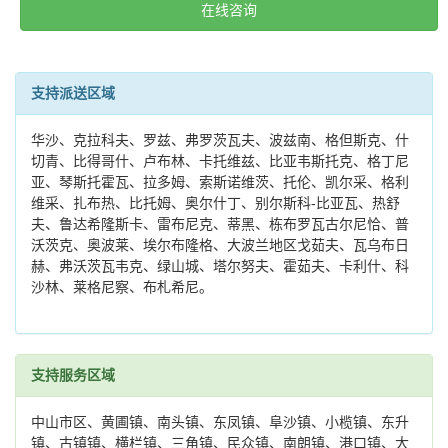
在线咨询
支持派送区域
华沙、克拉科夫、罗兹、弗罗茨瓦夫、波兹南、格但斯克、什
切青、比得哥什、卢布林、卡托维兹、比亚韦斯托克、格丁尼
亚、琴斯托霍瓦、拉多姆、索斯诺维茨、托伦、凯尔采、格利
维采、扎布热、比托姆、奥尔什丁、别尔斯科-比亚瓦、热舒
夫、鲁达希隆斯卡、雷布尼克、蒂黑、栋布罗瓦古尔尼恰、普
沃茨克、奥波莱、埃尔布隆格、大波兰地区戈茹夫、瓦乌布日
赫、弗沃茨瓦韦克、绿山城、塔尔努夫、霍茹夫、卡利什、科
沙林、莱格尼察、布札希尼。
支持服务区域
中山市区、黄圃镇、南头镇、东凤镇、阜沙镇、小榄镇、东升
镇、古镇镇、横栏镇、三角镇、民众镇、南朗镇、港口镇、大