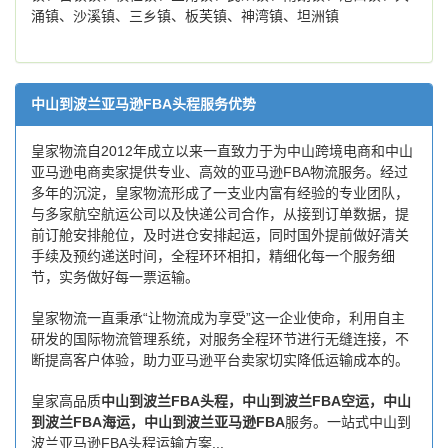
涌镇、沙溪镇、三乡镇、板芙镇、神湾镇、坦洲镇
中山到波兰亚马逊FBA头程服务优势
皇家物流自2012年成立以来一直致力于为中山跨境电商和中山
亚马逊电商卖家提供专业、高效的亚马逊FBA物流服务。经过
多年的沉淀，皇家物流形成了一支业内富有经验的专业团队，
与多家航空航运公司以及快递公司合作，从接到订单数据，提
前订舱安排舱位，及时进仓安排起运，同时国外提前做好清关
手续及预约递送时间，全程环环相扣，精细化每一个服务细
节，实务做好每一票运输。
皇家物流一直秉承“让物流成为享受”这一企业使命，利用自主
研发的国际物流管理系统，对服务全程环节进行无缝连接，不
断提高客户体验，助力亚马逊平台卖家切实降低运输成本的。
皇家高品质
中山到波兰FBA头程，中山到波兰FBA空运，中山
到波兰FBA海运，中山到波兰亚马逊FBA
服务。一站式中山到
波兰亚马逊FBA头程运输方案...