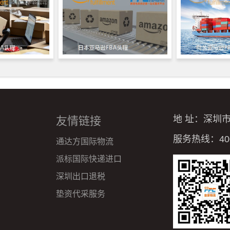
地 址：深圳
友情链接
服务热线：4008
通达方国际物流
派标国际快递进口
深圳出口退税
垫资代采服务