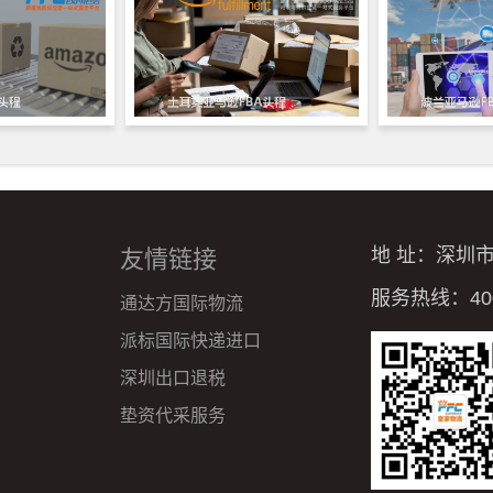
地 址：深圳
友情链接
服务热线：4008
通达方国际物流
派标国际快递进口
深圳出口退税
垫资代采服务