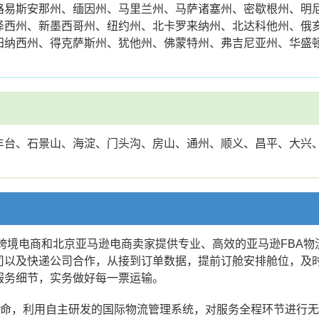
路易斯安那州、缅因州、马里兰州、马萨诸塞州、密歇根州、明
泽西州、新墨西哥州、纽约州、北卡罗来纳州、北达科他州、俄
田纳西州、得克萨斯州、犹他州、佛蒙特州、弗吉尼亚州、华盛
丰台、石景山、海淀、门头沟、房山、通州、顺义、昌平、大兴
京跨境电商和北京亚马逊电商卖家提供专业、高效的亚马逊FBA
司以及快递公司合作，从接到订单数据，提前订舱安排舱位，及
服务细节，实务做好每一票运输。
使命，利用自主研发的国际物流管理系统，对服务全程环节进行