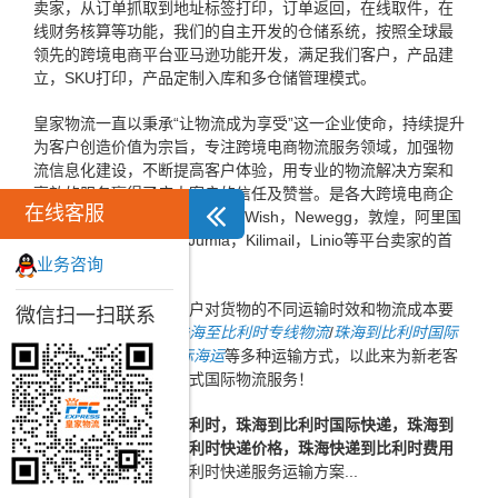
卖家，从订单抓取到地址标签打印，订单返回，在线取件，在
线财务核算等功能，我们的自主开发的仓储系统，按照全球最
领先的跨境电商平台亚马逊功能开发，满足我们客户，产品建
立，SKU打印，产品定制入库和多仓储管理模式。
皇家物流一直以秉承“让物流成为享受”这一企业使命，持续提升
为客户创造价值为宗旨，专注跨境电商物流服务领域，加强物
流信息化建设，不断提高客户体验，用专业的物流解决方案和
高效的服务赢得了广大客户的信任及赞誉。是各大跨境电商企
在线客服
业，ebay，速卖通，Lazada，Wish，Newegg，敦煌，阿里国
际，亚马逊，Konga，Jumia，Kilimail，Linio等平台卖家的首
业务咨询
选跨境电商物流企业。
同时，为了方便广大客户对货物的不同运输时效和物流成本要
微信扫一扫联系
求，皇家物流特推出
珠海至比利时专线物流
/
珠海到比利时国际
空运
/
珠海到比利时国际海运
等多种运输方式，以此来为新老客
户提供更加完善的一站式国际物流服务！
皇家优质
珠海快递到比利时，珠海到比利时国际快递，珠海到
比利时快递，珠海到比利时快递价格，珠海快递到比利时费用
服务。一站式珠海到比利时快递服务运输方案...