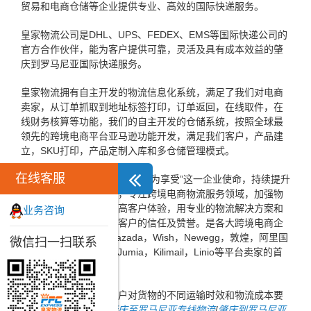
贸易和电商仓储等企业提供专业、高效的国际快递服务。
皇家物流公司是DHL、UPS、FEDEX、EMS等国际快递公司的
官方合作伙伴，能为客户提供可靠，灵活及具有成本效益的肇
庆到罗马尼亚国际快递服务。
皇家物流拥有自主开发的物流信息化系统，满足了我们对电商
卖家，从订单抓取到地址标签打印，订单返回，在线取件，在
线财务核算等功能，我们的自主开发的仓储系统，按照全球最
领先的跨境电商平台亚马逊功能开发，满足我们客户，产品建
立，SKU打印，产品定制入库和多仓储管理模式。
在线客服
皇家物流一直以秉承“让物流成为享受”这一企业使命，持续提升
为客户创造价值为宗旨，专注跨境电商物流服务领域，加强物
流信息化建设，不断提高客户体验，用专业的物流解决方案和
业务咨询
高效的服务赢得了广大客户的信任及赞誉。是各大跨境电商企
业，ebay，速卖通，Lazada，Wish，Newegg，敦煌，阿里国
微信扫一扫联系
际，亚马逊，Konga，Jumia，Kilimail，Linio等平台卖家的首
选跨境电商物流企业。
同时，为了方便广大客户对货物的不同运输时效和物流成本要
求，皇家物流特推出
肇庆至罗马尼亚专线物流
/
肇庆到罗马尼亚